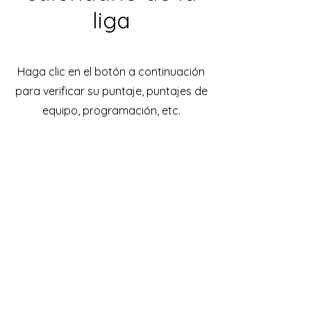
liga
Haga clic en el botón a continuación
para verificar su puntaje, puntajes de
equipo, programación, etc.
Verificar puntajes y horario
203-918-7331
© 2021 por CT-NY BCA POOL LEAGUE.
Orgullosamente creado con Wix.com